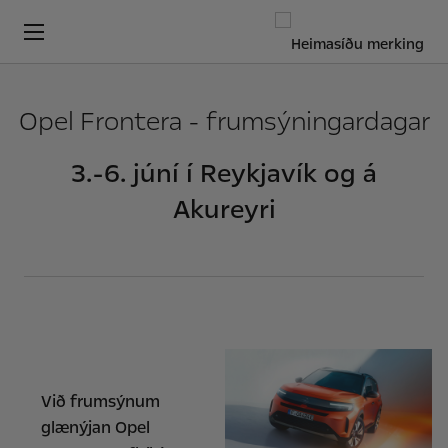
Opel Frontera - frumsýningardagar
3.-6. júní í Reykjavík og á
Akureyri
Við frumsýnum
glænýjan Opel