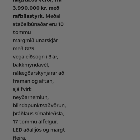
3.990.000 kr. með
rafbílastyrk.
Meðal
staðalbúnaðar eru 10
tommu
margmiðlunarskjár
með GPS
vegaleiðsögn í 3 ár,
bakkmyndavél,
nálægðarskynjarar að
framan og aftan,
sjálfvirk
neyðarhemlun,
blindapunktsaðvörun,
þráðlaus símahleðsla,
17 tommu álfelgur,
LED aðalljós og margt
fleira.