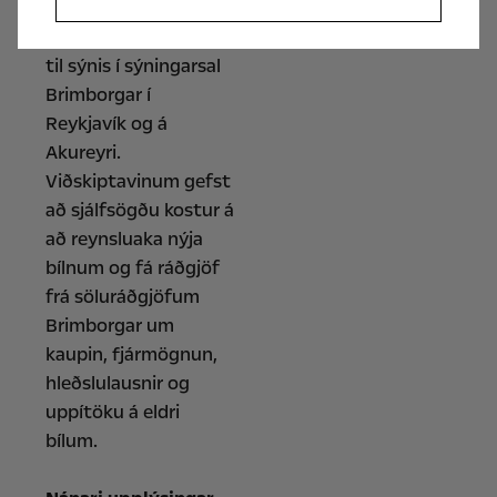
frumsýningardögum
verður Opel Frontera
til sýnis í sýningarsal
Brimborgar í
Reykjavík og á
Akureyri.
Viðskiptavinum gefst
að sjálfsögðu kostur á
að reynsluaka nýja
bílnum og fá ráðgjöf
frá söluráðgjöfum
Brimborgar um
kaupin, fjármögnun,
hleðslulausnir og
uppítöku á eldri
bílum.