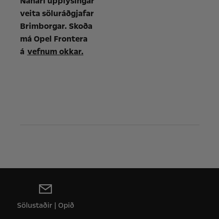
Nánari upplýsingar
veita söluráðgjafar
Brimborgar. Skoða
má Opel Frontera
á
vefnum okkar.
Sölustaðir | Opið