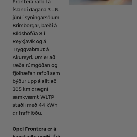
Frontera rafbíl á
Íslandi dagana 3.–6.
júní í sýningarsölum
Brimborgar, bæði á
Bíldshöfða 8 í
Reykjavík og á
Tryggvabraut á
Akureyri. Um er að
ræða rúmgóðan og
fjölhæfan rafbíl sem
býður upp á allt að
305 km drægni
samkvæmt WLTP
staðli með 44 kWh
drifrafhlöðu.
Opel Frontera er á
hagstæðu verði, frá