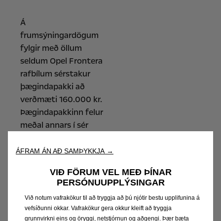
Á
frumsýningardögum
fylgir með öllum
seldum Opel Frontera
rafbílum sérstakur
þægindapakki að
verðmæti 160.000 kr.
Þægindapakkinn felur
meðal annars í sér
hita í framsætum,
hita í stýri og
ÁFRAM ÁN AÐ SAMÞYKKJA →
upphitaða framrúðu,
VIÐ FÖRUM VEL MEÐ ÞÍNAR
sem er frábært fyrir
PERSÓNUUPPLÝSINGAR
íslenska veturinn.
Við notum vafrakökur til að tryggja að þú njótir bestu upplifunina á
vefsíðunni okkar. Vafrakökur gera okkur kleift að tryggja
„Við hlökkum til að
grunnvirkni eins og öryggi, netstjórnun og aðgengi. Þær bæta