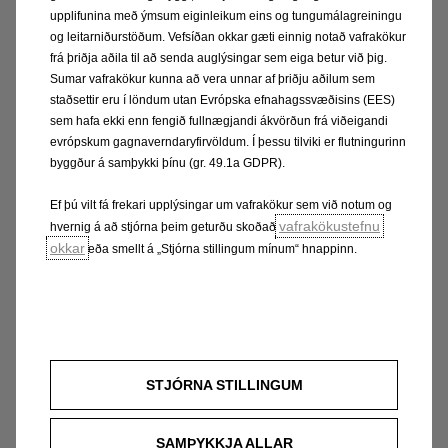
kynna nýjan Opel
upplifunina með ýmsum eiginleikum eins og tungumálagreiningu
Frontera rafbíl fyrir
og leitarniðurstöðum. Vefsíðan okkar gæti einnig notað vafrakökur
frá þriðja aðila til að senda auglýsingar sem eiga betur við þig.
íslenskum
Sumar vafrakökur kunna að vera unnar af þriðju aðilum sem
viðskiptavinum.
staðsettir eru í löndum utan Evrópska efnahagssvæðisins (EES)
Þetta er glettilega
sem hafa ekki enn fengið fullnægjandi ákvörðun frá viðeigandi
rúmgóður
evrópskum gagnaverndaryfirvöldum. Í þessu tilviki er flutningurinn
byggður á samþykki þínu (gr. 49.1a GDPR).
fjölskyldubíll með
ríkulegum
Ef þú vilt fá frekari upplýsingar um vafrakökur sem við notum og
staðalbúnaði sem
vafrakökustefnu
hvernig á að stjórna þeim geturðu skoðað
hentar vel í íslenskar
okkar
eða smellt á „Stjórna stillingum mínum“ hnappinn.
aðstæður,“ segir
Benný Ósk
Harðardóttir,
sölustjóri Opel á
Íslandi.
STJÓRNA STILLINGUM
Á
SAMÞYKKJA ALLAR