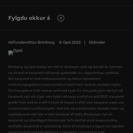
Fylgdu okkur á
Höfundarréttur Brimborg
© Opel 2023
Skilmálar
Brimborg og Opel áskilja sér rétt til að breyta verði og búnaði án fyrirvara
og að auki er kaupverð háð gengi gjaldmiðla m.v. dagsetningu verðlista.
Birt kaupverð er með virðisaukaskatti og öðrum opinberum
innflutningsgjöldum nema annað sé tekið fram. Verð án sérstaks styrks
frá Orkusjóði er fullt verð en verð með styrk frá Orkusjóði gerir ráð fyrir að
kaupandi nýti sér styrk sem býðst við kaup á rafbílum árið 2025. Kaupandi
greiðir fullt verð en á rétt á styrk til kaupa á rafbíl sem kaupandi sækir um
á www.island.is/rafbilastyrkir. Verð bíls og aukabúnaðar, búnaður hans og
uppítökuverð eldri bíls er ekki bindandi af hálfu Brimborgar fyrr en
kaupandi og söluráðgjafi Brimborgar hafa skrifað undir kaupsamning.
Innifalið í kaupverði er nýskráning. Komi til breytinga á lögum um opinber
gjöld breytist verð bifreiðarinnar í samræmi. Leiguverð er með