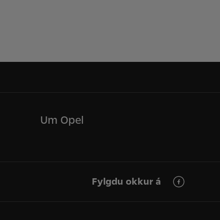
Um Opel
Fylgdu okkur á