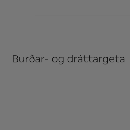
Burðar- og dráttargeta