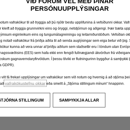
Hæð hleðslurýmis (m)
VIÐ FÖRUM VEL MEÐ ÞÍNAR
PERSÓNUUPPLÝSINGAR
notum vafrakökur til að tryggja að þú njótir bestu upplifunina á vefsíðunni okkar. Va
r kleift að tryggja grunnvirkni eins og öryggi, netstjórnun og aðgengi. Þær bæta upp
ýmsum eiginleikum eins og tungumálagreiningu og leitarniðurstöðum. Vefsíðan ok
ig notað vafrakökur frá þriðja aðila til að senda auglýsingar sem eiga betur við þig
akökur kunna að vera unnar af þriðju aðilum sem staðsettir eru í löndum utan Evróp
hagssvæðisins (EES) sem hafa ekki enn fengið fullnægjandi ákvörðun frá viðeigan
pskum gagnaverndaryfirvöldum. Í þessu tilviki er flutningurinn byggður á samþykki þ
a GDPR).
ú vilt fá frekari upplýsingar um vafrakökur sem við notum og hvernig á að stjórna þ
vafrakökustefnu okkar
ðað
eða smellt á „Stjórna stillingum mínum“ hnappinn.
Rúmmál hleðslurýmis (m3)
STJÓRNA STILLINGUM
SAMÞYKKJA ALLAR
Rúmmál hleðslurýmis með Flex Cargo (m3)