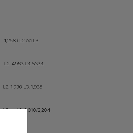
1,258 í L2 og L3.
L2: 4983 L3: 5333.
L2: 1,930 L3: 1,935.
L2 og L3: 2,010/2,204.