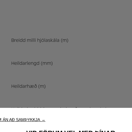
Breidd milli hjólaskála (m)
Heildarlengd (mm)
Heildarhæð (m)
Heildarbreidd án spegla / með speglum (m)
 ÁN AÐ SAMÞYKKJA →