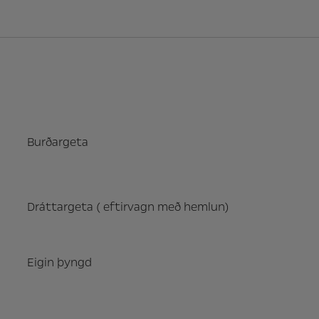
Burðargeta
Dráttargeta ( eftirvagn með hemlun)
Eigin þyngd