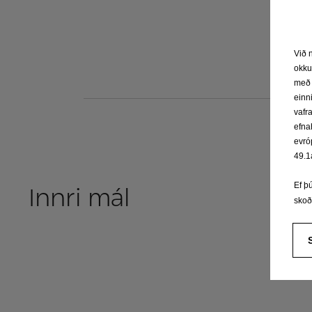
Við 
okku
með 
einn
vafr
efna
evró
49.1
Ef þ
Innri mál
sko