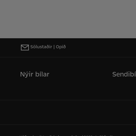
Sölustaðir | Opið
Nýir bílar
Sendibí