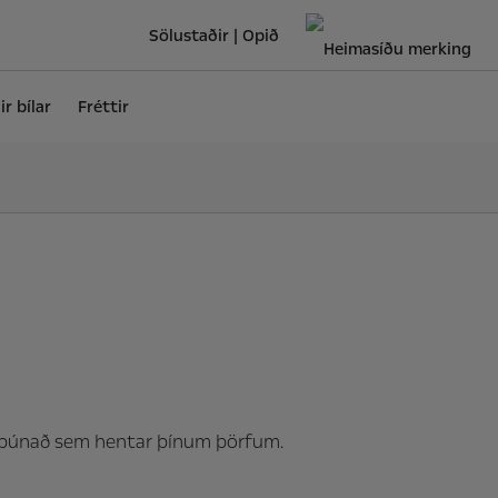
Sölustaðir | Opið
r bílar
Fréttir
og búnað sem hentar þínum þörfum.