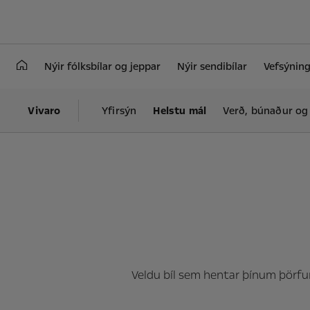
Nýir fólksbílar og jeppar
Nýir sendibílar
Vefsýning
Vivaro
Yfirsýn
Helstu mál
Verð, búnaður og
Veldu bíl sem hentar þínum þörfu