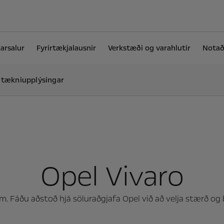
arsalur
Fyrirtækjalausnir
Verkstæði og varahlutir
Notaði
 tækniupplýsingar
Opel Vivaro
m. Fáðu aðstoð hjá söluraðgjafa Opel við að velja stærð 