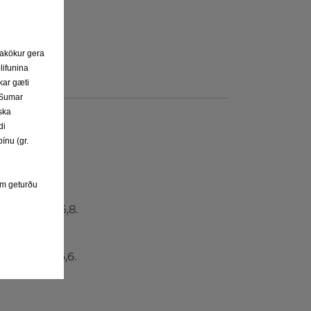
1,397.
frakökur gera
lifunina
kar gæti
. Sumar
ska
di
ínu (gr.
eim geturðu
L2: 5,3 L3: 5,8.
L2: 6,1 L3: 6,6.