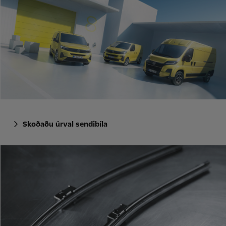
Skoðaðu úrval sendibíla