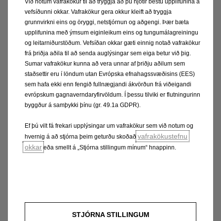
Við notum vafrakökur til að tryggja að þú njótir bestu upplifunina á
Vivaro-e
vefsíðunni okkar. Vafrakökur gera okkur kleift að tryggja
grunnvirkni eins og öryggi, netstjórnun og aðgengi. Þær bæta
upplifunina með ýmsum eiginleikum eins og tungumálagreiningu
og leitarniðurstöðum. Vefsíðan okkar gæti einnig notað vafrakökur
Vivaro-e
frá þriðja aðila til að senda auglýsingar sem eiga betur við þig.
Sumar vafrakökur kunna að vera unnar af þriðju aðilum sem
staðsettir eru í löndum utan Evrópska efnahagssvæðisins (EES)
sem hafa ekki enn fengið fullnægjandi ákvörðun frá viðeigandi
Combo-e
evrópskum gagnaverndaryfirvöldum. Í þessu tilviki er flutningurinn
byggður á samþykki þínu (gr. 49.1a GDPR).
Ef þú vilt fá frekari upplýsingar um vafrakökur sem við notum og
Combo-e
vafrakökustefnu
hvernig á að stjórna þeim geturðu skoðað
okkar
eða smellt á „Stjórna stillingum mínum“ hnappinn.
Kynntu þér Opel á íslandi
STJÓRNA STILLINGUM