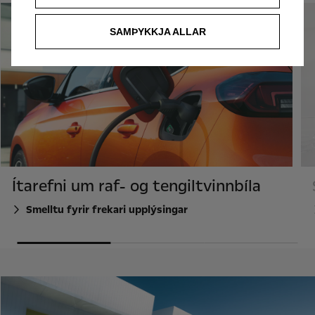
SAMÞYKKJA ALLAR
Ítarefni um raf- og tengiltvinnbíla
Smelltu fyrir frekari upplýsingar