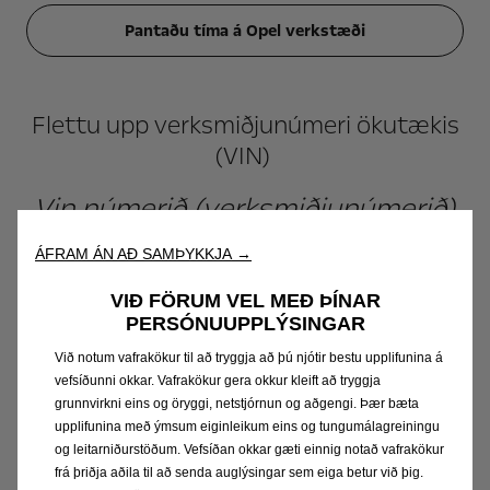
Pantaðu tíma á Opel verkstæði
Flettu upp verksmiðjunúmeri ökutækis
(VIN)
Vin númerið (verksmiðjunúmerið)
má finna í framrúðu ökutækisins
ÁFRAM ÁN AÐ SAMÞYKKJA →
eða á vef samgöngustofu. Það
VIÐ FÖRUM VEL MEÐ ÞÍNAR
verður að innihalda 17 stafi.
PERSÓNUUPPLÝSINGAR
Sláðu inn VIN númer ökutækis í reitinn hér fyrir neðan:
Við notum vafrakökur til að tryggja að þú njótir bestu upplifunina á
vefsíðunni okkar. Vafrakökur gera okkur kleift að tryggja
grunnvirkni eins og öryggi, netstjórnun og aðgengi. Þær bæta
upplifunina með ýmsum eiginleikum eins og tungumálagreiningu
og leitarniðurstöðum. Vefsíðan okkar gæti einnig notað vafrakökur
frá þriðja aðila til að senda auglýsingar sem eiga betur við þig.