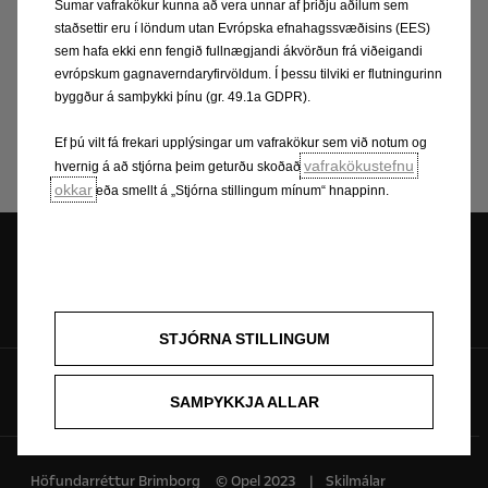
Sumar vafrakökur kunna að vera unnar af þriðju aðilum sem
staðsettir eru í löndum utan Evrópska efnahagssvæðisins (EES)
sem hafa ekki enn fengið fullnægjandi ákvörðun frá viðeigandi
evrópskum gagnaverndaryfirvöldum. Í þessu tilviki er flutningurinn
byggður á samþykki þínu (gr. 49.1a GDPR).
Leita
Ef þú vilt fá frekari upplýsingar um vafrakökur sem við notum og
vafrakökustefnu
hvernig á að stjórna þeim geturðu skoðað
okkar
eða smellt á „Stjórna stillingum mínum“ hnappinn.
Sölustaðir | Opið
STJÓRNA STILLINGUM
Fylgdu okkur á
SAMÞYKKJA ALLAR
Höfundarréttur Brimborg
© Opel 2023
Skilmálar