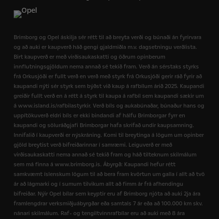
Brimborg og Opel áskilja sér rétt til að breyta verði og búnaði án fyrirvara
og að auki er kaupverð háð gengi gjaldmiðla m.v. dagsetningu verðlista.
Birt kaupverð er með virðisaukaskatti og öðrum opinberum
innflutningsgjöldum nema annað sé tekið fram. Verð án sérstaks styrks
frá Orkusjóði er fullt verð en verð með styrk frá Orkusjóði gerir ráð fyrir að
kaupandi nýti sér styrk sem býðst við kaup á rafbílum árið 2025. Kaupandi
greiðir fullt verð en á rétt á styrk til kaupa á rafbíl sem kaupandi sækir um
á www.island.is/rafbilastyrkir. Verð bíls og aukabúnaðar, búnaður hans og
uppítökuverð eldri bíls er ekki bindandi af hálfu Brimborgar fyrr en
kaupandi og söluráðgjafi Brimborgar hafa skrifað undir kaupsamning.
Innifalið í kaupverði er nýskráning. Komi til breytinga á lögum um opinber
gjöld breytist verð bifreiðarinnar í samræmi. Leiguverð er með
virðisaukaskatti nema annað sé tekið fram og háð tilteknum skilmálum
sem má finna á www.brimborg.is. Ábyrgð: Kaupandi hefur rétt
samkvæmt íslenskum lögum til að bera fram kvörtun um galla í allt að tvö
ár að lágmarki og í sumum tilvikum allt að fimm ár frá afhendingu
bifreiðar. Nýir Opel bílar sem keyptir eru af Brimborg njóta að auki 2ja ára
framlengdrar verksmiðjuábyrgðar eða samtals 7 ár eða að 100.000 km skv.
nánari skilmálum. Raf- og tengiltvinnrafbílar eru að auki með 8 ára