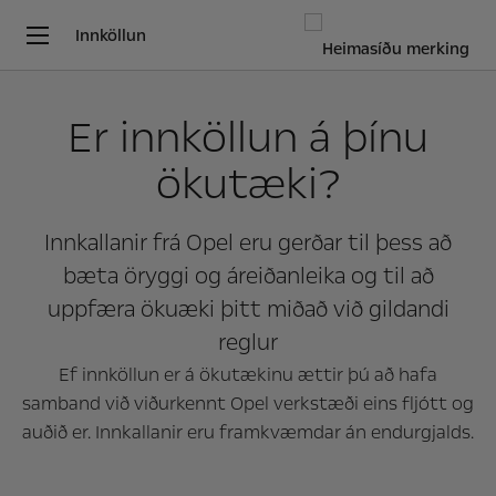
Innköllun
Er innköllun á þínu
ökutæki?
Innkallanir frá Opel eru gerðar til þess að
bæta öryggi og áreiðanleika og til að
uppfæra ökuæki þitt miðað við gildandi
reglur
Ef innköllun er á ökutækinu ættir þú að hafa
samband við viðurkennt Opel verkstæði eins fljótt og
auðið er. Innkallanir eru framkvæmdar án endurgjalds.