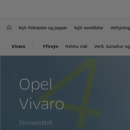
Nýir fólksbílar og jeppar
Nýir sendibílar
Vefsýning
Vivaro
Yfirsýn
Helstu mál
Verð, búnaður o
Opel
Vivaro
Dísilsendibíll