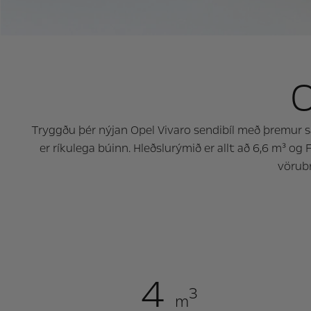
O
Tryggðu þér nýjan Opel Vivaro sendibíl með þremur s
er ríkulega búinn. Hleðslurýmið er allt að 6,6 m³ og F
vörubr
4
3
m