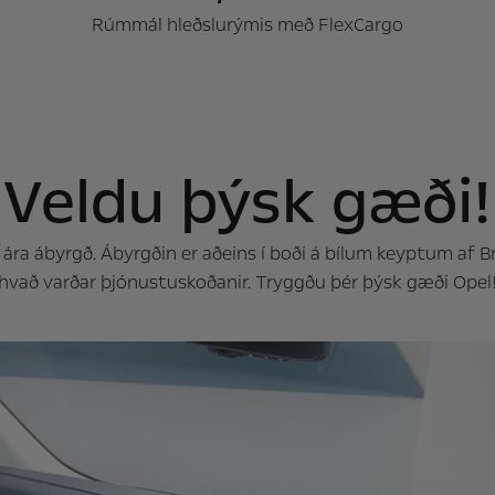
Rúmmál hleðslurýmis með FlexCargo
Veldu þýsk gæði!
ra ábyrgð. Ábyrgðin er aðeins í boði á bílum keyptum af Bri
hvað varðar þjónustuskoðanir. Tryggðu þér þýsk gæði Opel