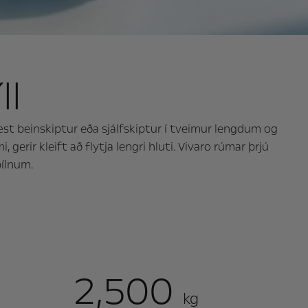
ll
st beinskiptur eða sjálfskiptur í tveimur lengdum og
 gerir kleift að flytja lengri hluti. Vivaro rúmar þrjú
bílnum.
2,500
kg