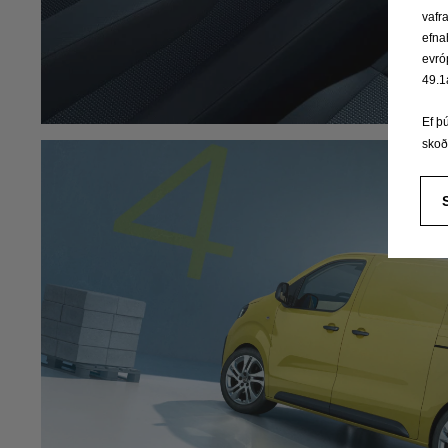
vafr
efna
evró
49.1
Ef þ
sko