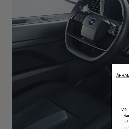
ÁFRAM
Við 
okku
með 
einn