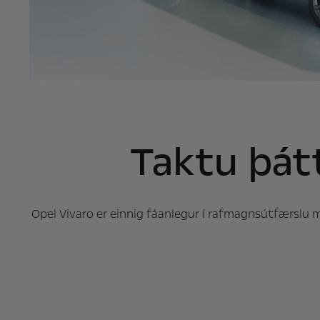
Taktu þát
Opel Vivaro er einnig fáanlegur í rafmagnsútfærslu m