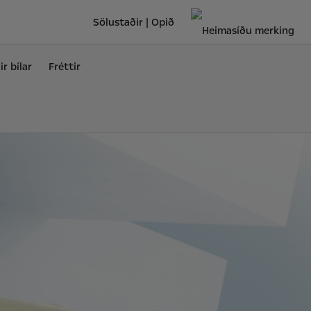
Sölustaðir | Opið
r bílar
Fréttir