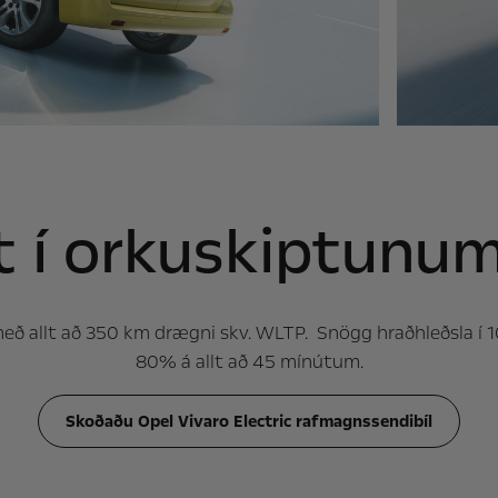
t í orkuskiptunu
eð allt að 350 km drægni skv. WLTP. Snögg hraðhleðsla í 10
80% á allt að 45 mínútum.
Skoðaðu Opel Vivaro Electric rafmagnssendibíl