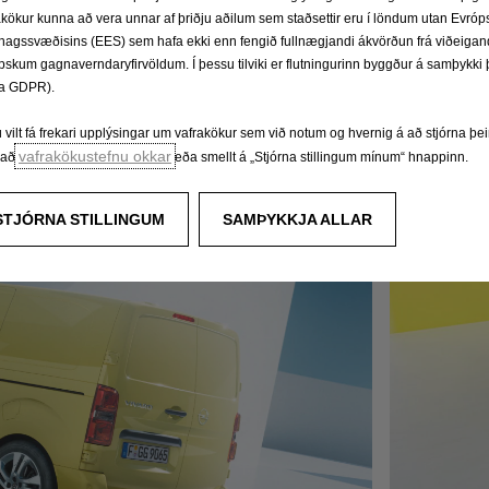
akökur kunna að vera unnar af þriðju aðilum sem staðsettir eru í löndum utan Evróp
hagssvæðisins (EES) sem hafa ekki enn fengið fullnægjandi ákvörðun frá viðeigan
pskum gagnaverndaryfirvöldum. Í þessu tilviki er flutningurinn byggður á samþykki þ
a GDPR).
ú vilt fá frekari upplýsingar um vafrakökur sem við notum og hvernig á að stjórna þ
vafrakökustefnu okkar
ðað
eða smellt á „Stjórna stillingum mínum“ hnappinn.
STJÓRNA STILLINGUM
SAMÞYKKJA ALLAR