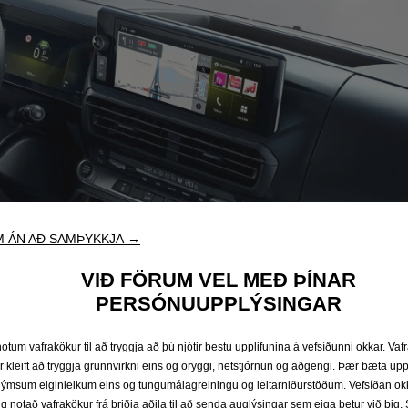
 ÁN AÐ SAMÞYKKJA →
VIÐ FÖRUM VEL MEÐ ÞÍNAR
PERSÓNUUPPLÝSINGAR
notum vafrakökur til að tryggja að þú njótir bestu upplifunina á vefsíðunni okkar. Va
r kleift að tryggja grunnvirkni eins og öryggi, netstjórnun og aðgengi. Þær bæta upp
ýmsum eiginleikum eins og tungumálagreiningu og leitarniðurstöðum. Vefsíðan ok
ig notað vafrakökur frá þriðja aðila til að senda auglýsingar sem eiga betur við þig