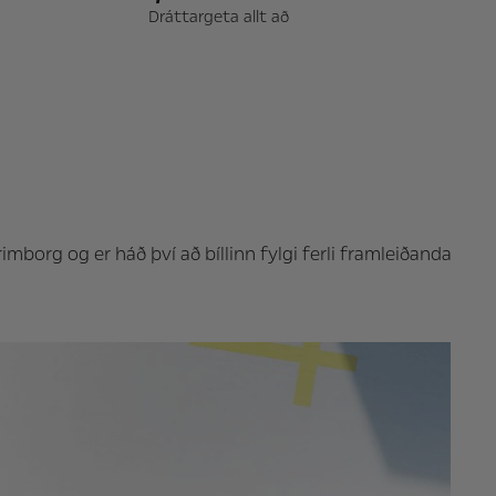
Dráttargeta allt að
mborg og er háð því að bíllinn fylgi ferli framleiðanda
!