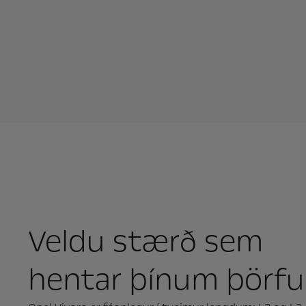
Veldu stærð sem
hentar þínum þörf