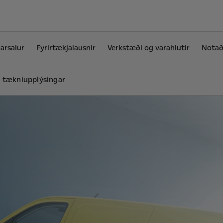
arsalur
Fyrirtækjalausnir
Verkstæði og varahlutir
Notaði
g tækniupplýsingar