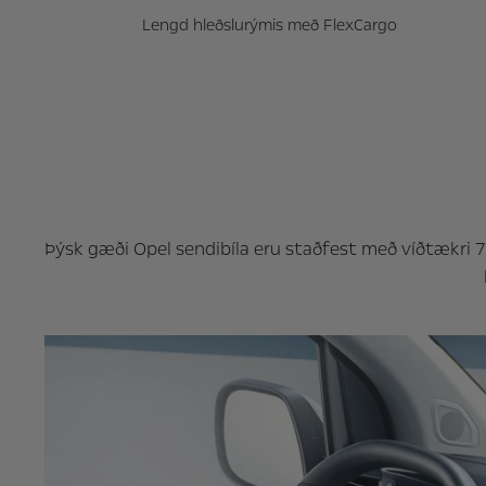
Lengd hleðslurýmis með FlexCargo
Þýsk gæði Opel sendibíla eru staðfest með víðtækri 7 á