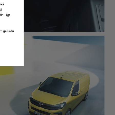
ska
di
ínu (gr.
eim geturðu