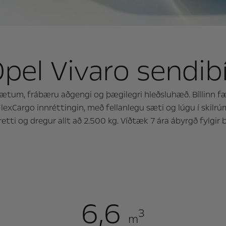
pel Vivaro sendibí
ætum, frábæru aðgengi og þægilegri hleðsluhæð. Bíllinn fæ
lexCargo innréttingin, með fellanlegu sæti og lúgu í skilrúmi,
etti og dregur allt að 2.500 kg. Víðtæk 7 ára ábyrgð fylgir 
6,6
3
m