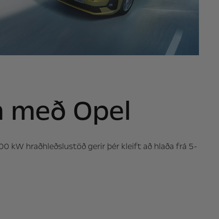
m með Opel
0 kW hraðhleðslustöð gerir þér kleift að hlaða frá 5-