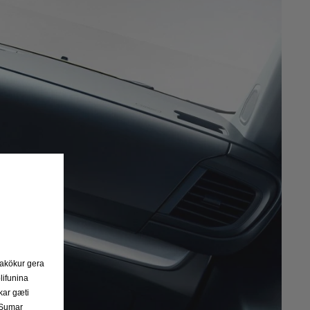
frakökur gera
lifunina
kar gæti
. Sumar