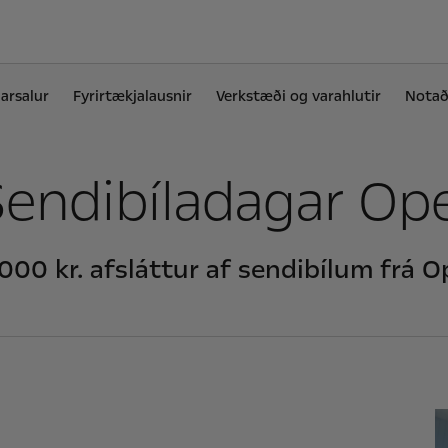
arsalur
Fyrirtækjalausnir
Verkstæði og varahlutir
Notaði
Sendibíladagar Ope
000 kr. afsláttur af sendibílum frá Ope