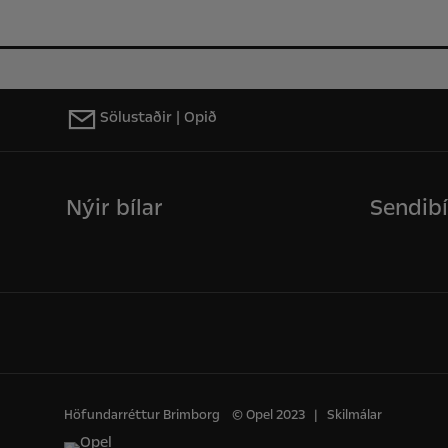
Sölustaðir | Opið
Nýir bílar
Sendibí
Höfundarréttur Brimborg
© Opel 2023
Skilmálar