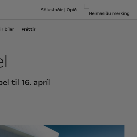
Sölustaðir | Opið
r bílar
Fréttir
l
l til 16. apríl