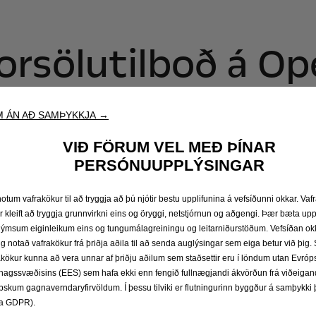
orsölutilboð á O
sölutilboð á Opel Movano rafsendibílnum. Kaupendum er 
 ÁN AÐ SAMÞYKKJA →
aup á Opel Movano sem er yfir 3,5 tonn að heildarþyngd (ök
VIÐ FÖRUM VEL MEÐ ÞÍNAR
PERSÓNUUPPLÝSINGAR
0.000.000 kr. og getur styrkurinn þá verið allt en 33% af k
notum vafrakökur til að tryggja að þú njótir bestu upplifunina á vefsíðunni okkar. Va
rum og glæsilegum sendibíl.
Verð með rafbílastyrk og fors
r kleift að tryggja grunnvirkni eins og öryggi, netstjórnun og aðgengi. Þær bæta upp
rúmmetra hleðslurými og allt að 424 km drægni!
ýmsum eiginleikum eins og tungumálagreiningu og leitarniðurstöðum. Vefsíðan ok
ig notað vafrakökur frá þriðja aðila til að senda auglýsingar sem eiga betur við þig
akökur kunna að vera unnar af þriðju aðilum sem staðsettir eru í löndum utan Evróp
hagssvæðisins (EES) sem hafa ekki enn fengið fullnægjandi ákvörðun frá viðeigan
Skoðaðu tilboðin í vefsýningarsal
pskum gagnaverndaryfirvöldum. Í þessu tilviki er flutningurinn byggður á samþykki þ
a GDPR).