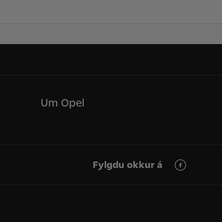
Um Opel
Fylgdu okkur á