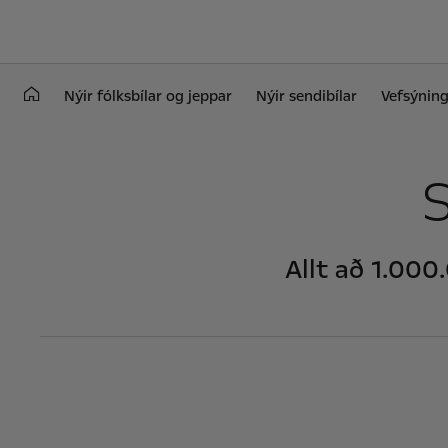
Nýir fólksbílar og jeppar
Nýir sendibílar
Vefsýning
Allt að 1.000.