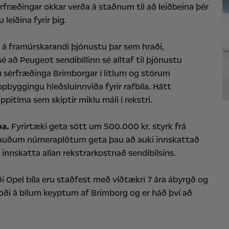
Sérfræðingar okkar verða á staðnum til að leiðbeina þér
leiðina fyrir þig.
 á framúrskarandi þjónustu þar sem hraði,
 að Peugeot sendibíllinn sé alltaf til þjónustu
u sérfræðinga Brimborgar í litlum og stórum
pbyggingu hleðsluinnviða fyrir rafbíla. Hátt
itíma sem skiptir miklu máli í rekstri.
pa.
Fyrirtæki geta sótt um 500.000 kr. styrk frá
r á rauðum númeraplötum geta þau að auki innskattað
nnskatta allan rekstrarkostnað sendibílsins.
 Opel bíla eru staðfest með víðtækri 7 ára ábyrgð og
boði á bílum keyptum af Brimborg og er háð því að