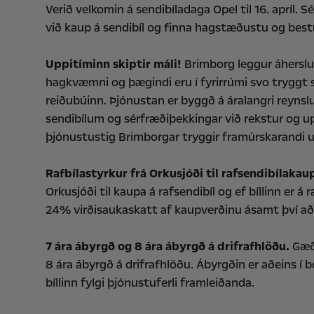
Verið velkomin á sendibíladaga Opel til 16. apríl. 
við kaup á sendibíl og finna hagstæðustu og bestu 
Uppitíminn skiptir máli!
Brimborg leggur áherslu
hagkvæmni og þægindi eru í fyrirrúmi svo tryggt sé
reiðubúinn. Þjónustan er byggð á áralangri reynsl
sendibílum og sérfræðiþekkingar við rekstur og up
þjónustustig Brimborgar tryggir framúrskarandi upp
Rafbílastyrkur frá Orkusjóði til rafsendibílakau
Orkusjóði til kaupa á rafsendibíl og ef bíllinn e
24% virðisaukaskatt af kaupverðinu ásamt því að i
7 ára ábyrgð og 8 ára ábyrgð á drifrafhlöðu.
Gæði
8 ára ábyrgð á drifrafhlöðu. Ábyrgðin er aðeins í 
bíllinn fylgi þjónustuferli framleiðanda.