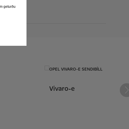
 ⬇️
eim geturðu
Vivaro-e
N