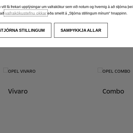
elltu hér fyrir neðan til að skoða sendibílana frá Opel betur
ú vilt fá frekari upplýsingar um vafrakökur sem við notum og hvernig á að stjórna þ
vafrakökustefnu okkar
ðað
eða smellt á „Stjórna stillingum mínum“ hnappinn.
STJÓRNA STILLINGUM
SAMÞYKKJA ALLAR
Vivaro
Combo